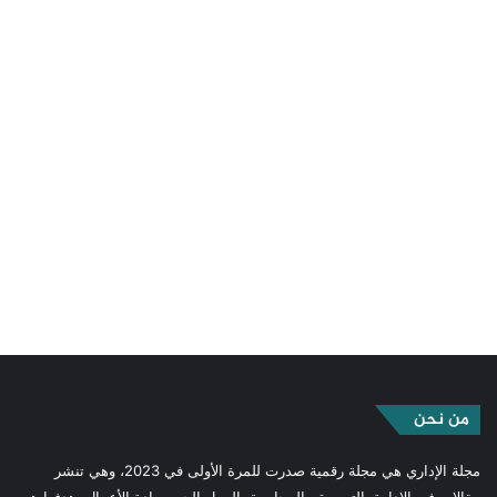
من نحن
مجلة الإداري هي مجلة رقمية صدرت للمرة الأولى في 2023، وهي تنشر
مقالات في الإدارة، التسويق، المحاسبة، العمل الحر وريادة الأعمال. هدفها هو