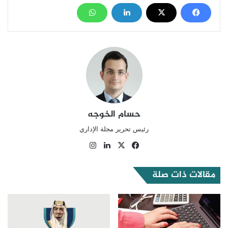
حسام الخوجه
رئيس تحرير مجلة الإداري
‫X
فيسبوك
لينكدإن
انستقرام
مقالات ذات صلة